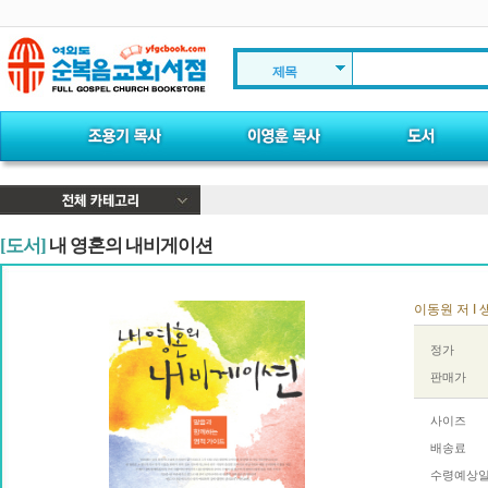
제목
[도서]
내 영혼의 내비게이션
이동원 저 I 
정가
판매가
사이즈
배송료
수령예상