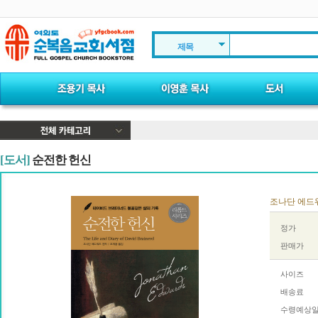
제목
[도서]
순전한 헌신
조나단 에드워즈
정가
판매가
사이즈
배송료
수령예상