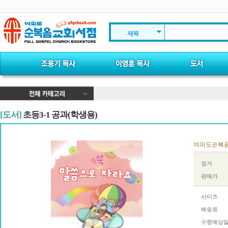
제목
[도서]
초등3-1 공과(학생용)
여의도순복음교회
정가
판매가
사이즈
배송료
수령예상