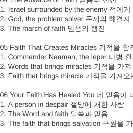
04 The Advance of Faith 믿음의 전진
1. Israel surrounded by the enem
2. God, the problem solver 문제의 해
3. The march of faith 믿음의 행진
05 Faith That Creates Miracles 기적
1. Commander Naaman, the leper 
2. Words that brings miracles 기적을 
3. Faith that brings miracle 기적을 가
06 Your Faith Has Healed You 네 
1. A person in despair 절망에 처한 사람
2. The Word and faith 말씀과 믿음
3. The faith that brings salvation 