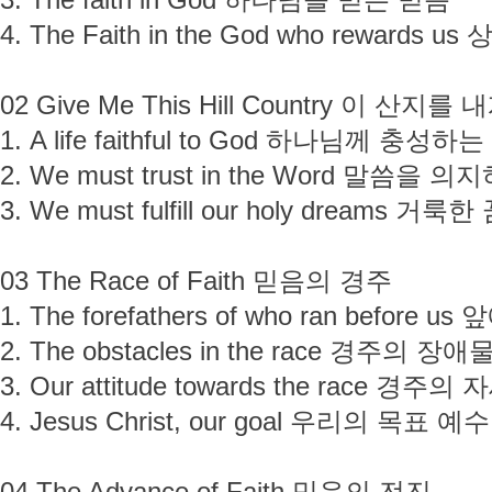
3. The faith in God 하나님을 믿는 믿음
4. The Faith in the God who rewar
02 Give Me This Hill Country 이 산지
1. A life faithful to God 하나님께 충성하는
2. We must trust in the Word 말씀을 의
3. We must fulfill our holy dreams
03 The Race of Faith 믿음의 경주
1. The forefathers of who ran bef
2. The obstacles in the race 경주의 장애
3. Our attitude towards the race 경주의 
4. Jesus Christ, our goal 우리의 목표