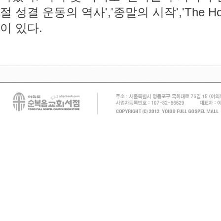
절 성결 운동의 역사','종말의 시작','The Holy S
이 있다.