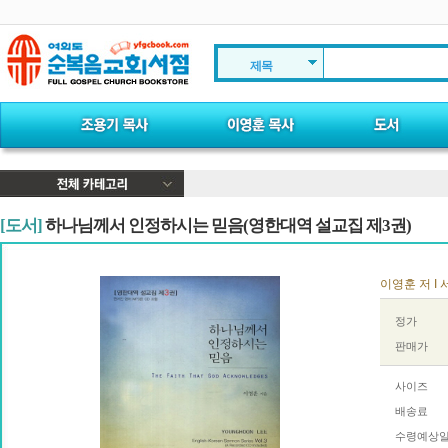
제목
[도서]
하나님께서 인정하시는 믿음(영한대역 설교집 제3권)
이영훈 저 I 서
정가
판매가
사이즈
배송료
수령예상