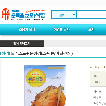
제목
[성경]
일러스트쉬운성경(소/단본/비닐/색인)
저 I 아가페 I
정가
판매가
사이즈
배송료
수령예상