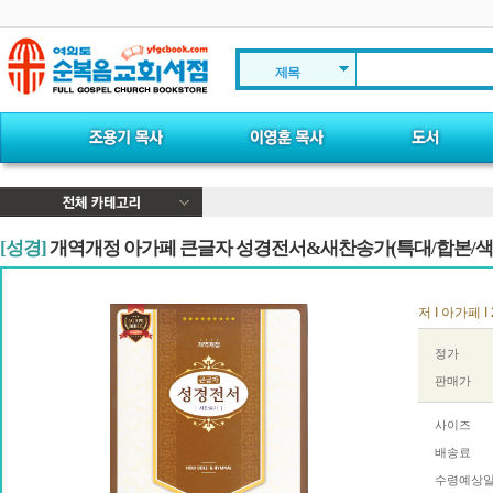
제목
[성경]
개역개정 아가페 큰글자 성경전서&새찬송가(특대/합본/색인
저 I 아가페 I 
정가
판매가
사이즈
배송료
수령예상