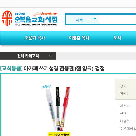
제목
[교회용품]
아가페 쓰기성경 전용펜 (젤 잉크)-검정
정가
판매가
제조사
규격
배송료
수령예상