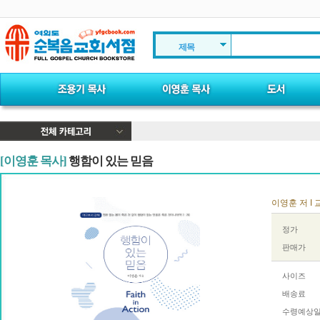
제목
[이영훈 목사]
행함이 있는 믿음
이영훈 저 I 
정가
판매가
사이즈
배송료
수령예상