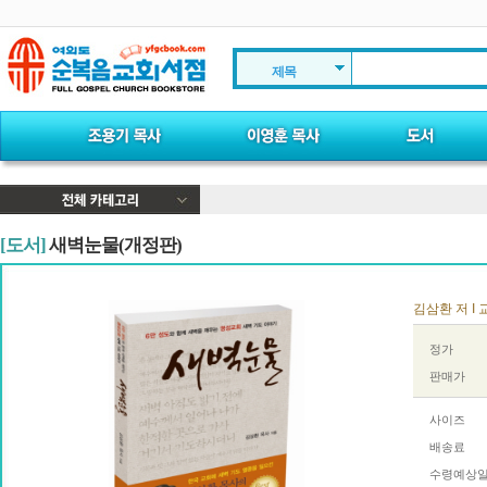
제목
[도서]
새벽눈물(개정판)
김삼환 저 I 
정가
판매가
사이즈
배송료
수령예상