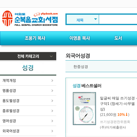
제목
외국어성경
한중성경
성경
베스트셀러
밑글씨 매일 쓰기성경 -
구약1 (창세기-사무엘
상)
(21,600원
10%
)
쓰기성경편찬위원회
(주)아가페출판사