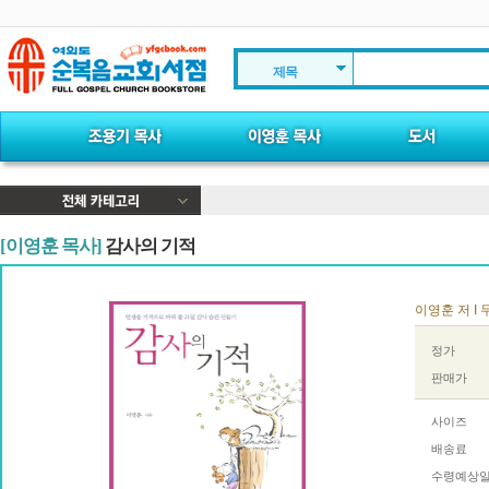
제목
[이영훈 목사]
감사의 기적
이영훈 저 I 두
정가
판매가
사이즈
배송료
수령예상