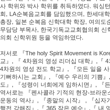
사 학위와 박사 학위를 취득하였다. 워
회, LA순복음교회를 담임했으며, 한세대
총장, 일본 순복음 신학대학 학장, 여의
무담당 부목사, 한국기독교교회협의회 신
의회 신학위원 등을 역임하였다.
저서로 『The holy Spirit Movement i
교』, 『 4차원의 영성 리더십 대학』,『 
4차원의 영성 전도 학교』, 『모든 일을
기뻐하시는 교회』, 『예수 우리의 기쁨』
도』, 『성령이 너희에게 임하시면』, 『든
역서로는 『펜사콜라 기적의 현장-브라운
운동의 역사』, 『종말의 시작』 , 『십자
행전 강해집』,『 365 작은 예수』,『 내