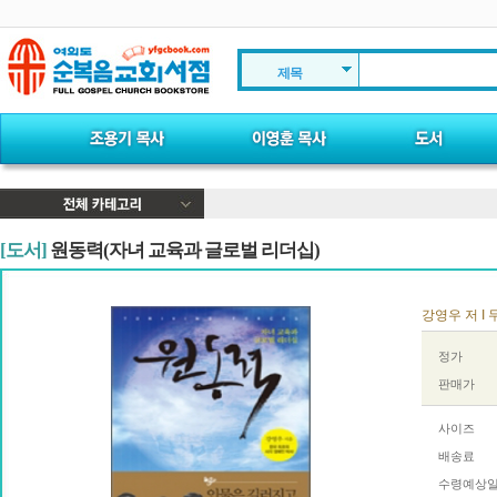
제목
[도서]
원동력(자녀 교육과 글로벌 리더십)
강영우 저 I 두
정가
판매가
사이즈
배송료
수령예상