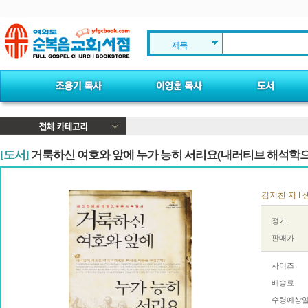
제목
[도서]
거룩하신 여호와 앞에 누가 능히 서리요(내러티브 해석학으
김지찬 저 I 
정가
판매가
사이즈
배송료
수령예상