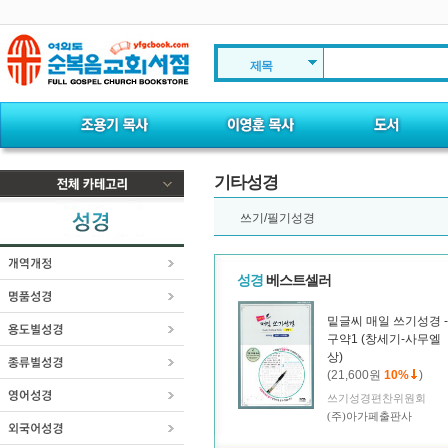
제목
기타성경
쓰기/필기성경
성경
베스트셀러
밑글씨 매일 쓰기성경 -
구약1 (창세기-사무엘
상)
(21,600원
10%
)
쓰기성경편찬위원회
(주)아가페출판사