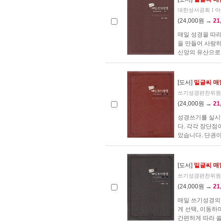
대한성서공회 I 아가페
(24,000원 →
21
매일 성경을 따라
을 만들어 사랑
신앙의 유산으로 남
[도서]
밑글씨 매
쓰기성경편찬위원회 I
(24,000원 →
21
성경쓰기를 실시
다. 각각 장단점
았습니다. 단권이
[도서]
밑글씨 매일
쓰기성경편찬위원회 I
(24,000원 →
21
매일 쓰기성경의 
게 선택, 이동하
간편하게 따라 쓸 