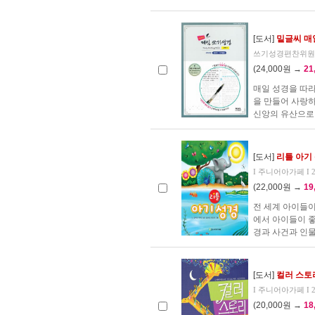
[도서]
밑글씨 매일
쓰기성경편찬위원회 
(24,000원 →
21
매일 성경을 따라
을 만들어 사랑
신앙의 유산으로 남
[도서]
리틀 아기 성
I 주니어아가페 I 20
(22,000원 →
19
전 세계 아이들이
에서 아이들이 좋
경과 사건과 인물
[도서]
컬러 스토리 
I 주니어아가페 I 20
(20,000원 →
18