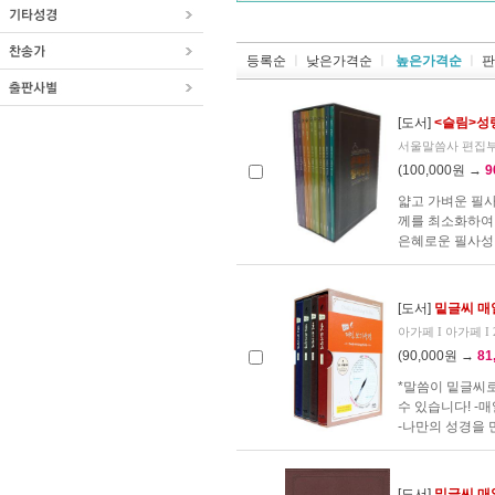
등록순
ㅣ
낮은가격순
ㅣ
높은가격순
ㅣ
판
[도서]
<슬림>성
서울말씀사 편집부 I
(100,000원 →
9
얇고 가벼운 필사성
께를 최소화하여
은혜로운 필사성경
[도서]
밑글씨 매일
아가페 I 아가페 I 2
(90,000원 →
81
*말씀이 밑글씨로
수 있습니다! -
-나만의 성경을 
[도서]
밑글씨 매일