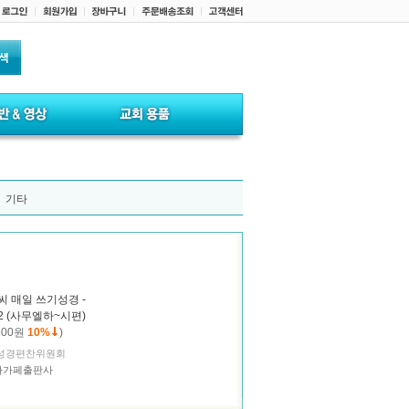
기타
씨 매일 쓰기성경 -
2 (사무엘하~시편)
600원
10%
)
성경편찬위원회
)아가페출판사