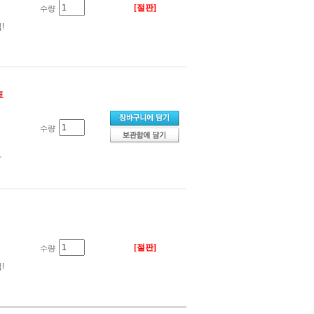
[절판]
수량
!
였
표
수량
사
[절판]
수량
!
였