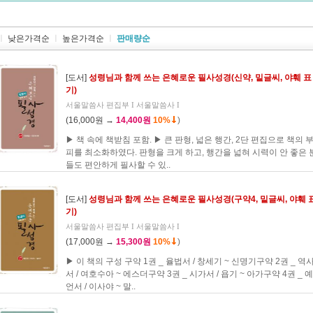
ㅣ
낮은가격순
ㅣ
높은가격순
ㅣ
판매량순
[도서]
성령님과 함께 쓰는 은혜로운 필사성경(신약, 밑글씨, 야훼 표
기)
서울말씀사 편집부 I 서울말씀사 I
(16,000원 →
14,400원
10%
)
▶ 책 속에 책받침 포함. ▶ 큰 판형, 넓은 행간, 2단 편집으로 책의 
피를 최소화하였다. 판형을 크게 하고, 행간을 넓혀 시력이 안 좋은 
들도 편안하게 필사할 수 있..
[도서]
성령님과 함께 쓰는 은혜로운 필사성경(구약4, 밑글씨, 야훼 
기)
서울말씀사 편집부 I 서울말씀사 I
(17,000원 →
15,300원
10%
)
▶ 이 책의 구성 구약 1권 _ 율법서 / 창세기 ~ 신명기구약 2권 _ 역
서 / 여호수아 ~ 에스더구약 3권 _ 시가서 / 욥기 ~ 아가구약 4권 _ 예
언서 / 이사야 ~ 말..