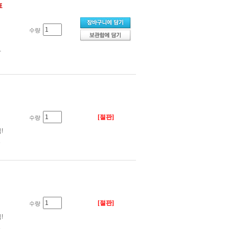
표
수량
사
[절판]
수량
!
였
[절판]
수량
!
였