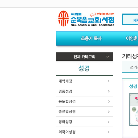
제
기타성
쓰기
성경