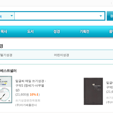
목
경
/필기성경
어린이성경
베스트셀러
밑글씨 매일 쓰기성경 -
밑글
구약1 (창세기-사무엘
구약
상)
(21,
(21,600원
10%
)
쓰기
쓰기성경편찬위원회
(주
(주)아가페출판사