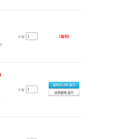
[절판]
수량
!
였
표
수량
사