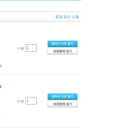
ㅣ
품절/절판 상품
수량
부
분
표
수량
사