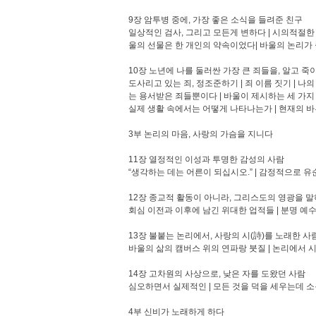
9장 암투병 중에, 가장 좋은 소식을 들려준 친구
일상적인 검사, 그리고 모든게 변하다 | 시의적절한 
울의 선물은 한 개인의 약속이었다| 바울의 논리가 준
10장 노년에 나를 둘러싼 가장 큰 죄들을, 알고 죽
도사리고 있는 죄, 정조준하기 | 죄 이름 짓기 | 나
는 용서받은 죄들뿐이다 | 바울이 제시하는 세 가지 
실제 생활 속에서는 어떻게 나타나는가 | 현재의 바른
3부 논리의 마음, 사랑의 가슴을 지니다
11장 열정적인 이성과 투명한 감성의 사람
“생각하는 데는 어른이 되십시오.” | 감정적으로 
12장 종교적 활동이 아니라, 그리스도의 영광을 
회심 이전과 이후에 남긴 위대한 업적들 | 분명 예
13장 불붙는 논리에서, 사랑의 시(詩)를 노래한 사
바울의 삶의 캠버스 위의 연파랑 붓질 | 논리에서 
14장 고차원의 사상으로, 낮은 자를 도왔던 사람
심오하면서 실제적인 | 모든 것을 덕을 세우는데 소
4부 신비가 노래하게 하다