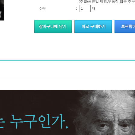
(주말/공휴일 제외.무통장 입금 주문
:
개
수량