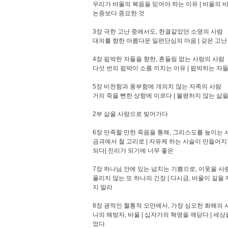
우리가 바울의 복음을 믿어야 하는 이유 | 바울의 
논증보다 중요한 것
3장 극한 고난 중에서도, 한결같았던 소명의 사람
대의를 향한 아름다운 일편단심의 마음 | 갖은 고난
4장 핍박한 자들을 향한, 흔들림 없는 사랑의 사람
다섯 번의 핍박이 소름 끼치는 이유 | 핍박하는 자들
5장 비천함과 풍부함에 개의치 않는 자족의 사람
거의 죽을 뻔한 상항에 이르다 | 불평하지 않는 삶을 
2부 삶을 사랑으로 빚어가다
6장 만족할 만한 죽음을 통해, 그리스도를 높이는 
금괴에서 철 고리로 | 자유케 하는 사슬이 만들어지기
되다| 진리가 되기에 너무 좋은
7장 하나님 안에 있는 넘치는 기쁨으로, 이웃을 사
풀리지 않는 또 하나의 긴장 | 다시금, 바울이 길을
지 말라
8장 광적인 혈통적 오만에서, 가장 심오한 화해의 
나의 해방자, 바울 | 십자가의 혁명을 깨닫다 | 세상
었다