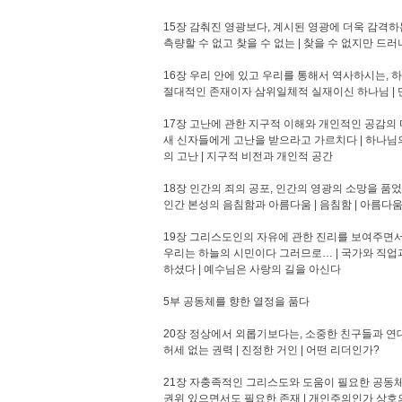
15장 감춰진 영광보다, 계시된 영광에 더욱 감격하
측량할 수 없고 찾을 수 없는 | 찾을 수 없지만 드
16장 우리 안에 있고 우리를 통해서 역사하시는,
절대적인 존재이자 삼위일체적 실재이신 하나님 | 
17장 고난에 관한 지구적 이해와 개인적인 공감의
새 신자들에게 고난을 받으라고 가르치다 | 하나님의
의 고난 | 지구적 비전과 개인적 공간
18장 인간의 죄의 공포, 인간의 영광의 소망을 품
인간 본성의 음침함과 아름다움 | 음침함 | 아름다움
19장 그리스도인의 자유에 관한 진리를 보여주면서
우리는 하늘의 시민이다 그러므로… | 국가와 직업과
하셨다 | 예수님은 사랑의 길을 아신다
5부 공동체를 향한 열정을 품다
20장 정상에서 외롭기보다는, 소중한 친구들과 연
허세 없는 권력 | 진정한 거인 | 어떤 리더인가?
21장 자충족적인 그리스도와 도움이 필요한 공동체
권위 있으면서도 필요한 존재 | 개인주의인가 상호