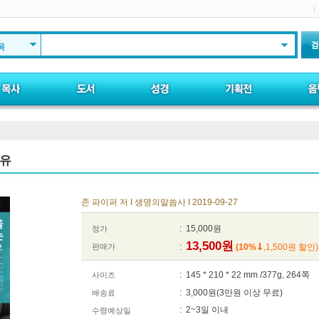
목
이유
존 파이퍼 저 I 생명의말씀사 I 2019-09-27
: 15,000원
정가
13,500원
판매가
:
(10%
,1,500원 할인)
: 145 * 210 * 22 mm /377g, 264쪽
사이즈
: 3,000원(3만원 이상 무료)
배송료
: 2~3일 이내
수령예상일