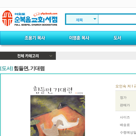
제목
[도서]
힘들면, 기대렴
오인숙 저 I 규
정가
판매가
사이즈
배송료
수령예상